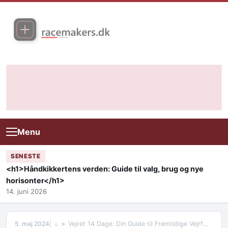
Skip to content
Menu
SENESTE
<h1>Håndkikkertens verden: Guide til valg, brug og nye
horisonter</h1>
14. juni 2026
5. maj 2024
⌂
Vejret 14 Dage: Din Guide til Fremtidige Vejrfænomener