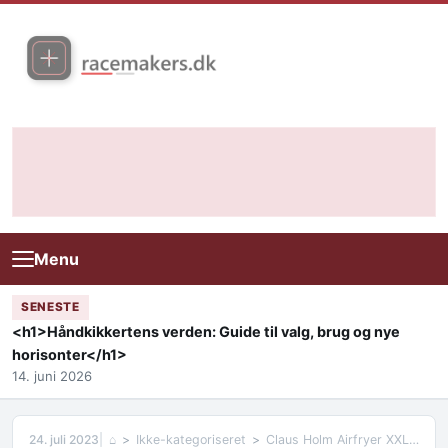
Skip to content
Menu
SENESTE
<h1>Håndkikkertens verden: Guide til valg, brug og nye
horisonter</h1>
14. juni 2026
24. juli 2023
⌂
Ikke-kategoriseret
Claus Holm Airfryer XXL – En Anmeldelse